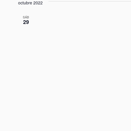
la
octubre 2022
fecha.
SÁB
29