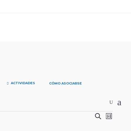
ACTIVIDADES
CÓMO ASOCIARSE
Nave
Nave
Buscar
Lista
de