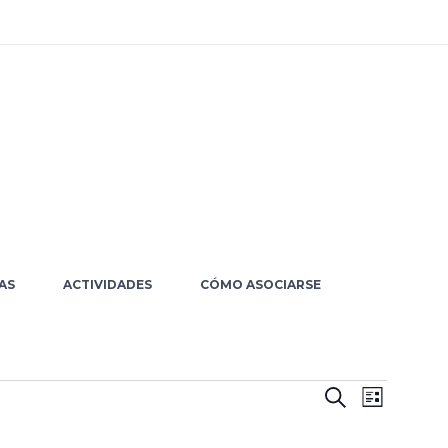
AS
ACTIVIDADES
CÓMO ASOCIARSE
Nave
Nave
Buscar
Lista
de