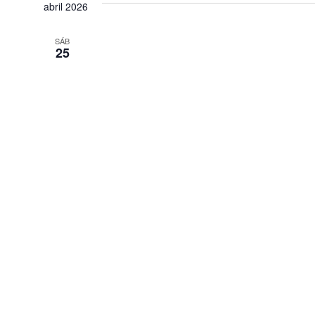
la
abril 2026
fecha.
SÁB
25