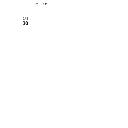
10€ – 20€
SÁB
30