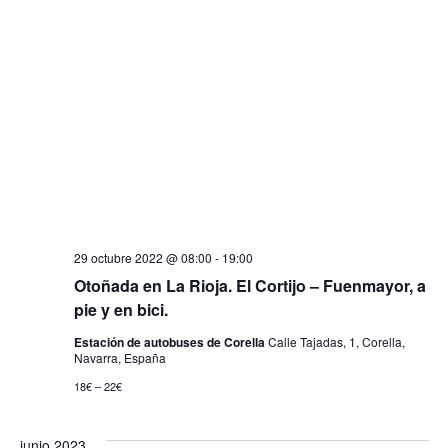
vist
de
Eve
29 octubre 2022 @ 08:00
-
19:00
Otoñada en La Rioja. El Cortijo – Fuenmayor, a
pie y en bici.
Estación de autobuses de Corella
Calle Tajadas, 1, Corella,
Navarra, España
18€ – 22€
junio 2023