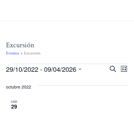
Excursión
Eventos
Excursión
29/10/2022
 - 
09/04/2026
Eventos
Nav
N
Buscar
Lista
Selecciona
d
la
de
octubre 2022
fecha.
vi
SÁB
bús
29
d
E
y