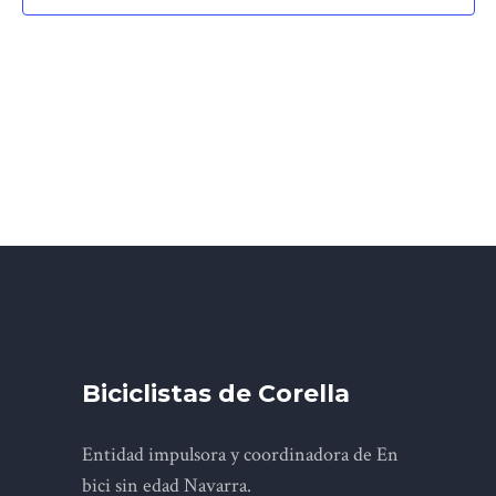
E
y
vist
de
Eve
Biciclistas de Corella
Entidad impulsora y coordinadora de En
bici sin edad Navarra.