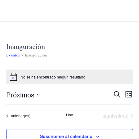
Inauguración
Eventos
Inauguración
Eventos
No se ha encontrado ningún resultado.
Aviso
Próximos
Nav
N
Buscar
Lista
Selecciona
d
la
de
Eventos
Hoy
siguiente(s)
Eventos
anterior(es)
fecha.
vi
bús
d
Suscribirse al calendario