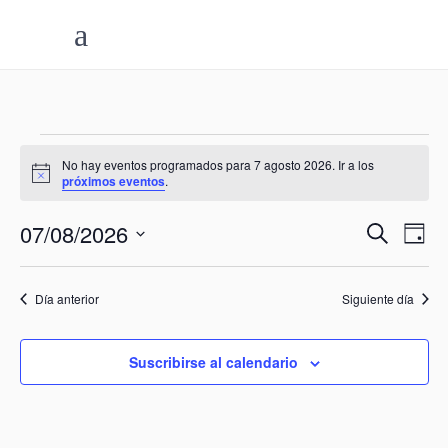
Eventos
No hay eventos programados para 7 agosto 2026. Ir a los
Aviso
próximos eventos
.
en
07/08/2026
Nave
Na
7
Buscar
Día
Selecciona
de
de
agosto
la
Día anterior
Siguiente día
vi
búsq
fecha.
2026
de
y
Suscribirse al calendario
Ev
vista