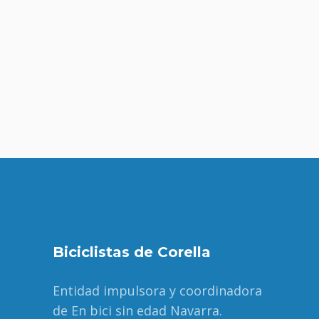
de
Even
Biciclistas de Corella
Entidad impulsora y coordinadora
de En bici sin edad Navarra.