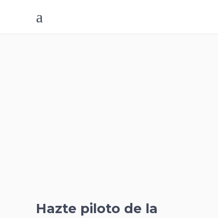
Hazte piloto de la
yayacleta
Home
/
Cursos de formación EBSE
/
Hazte piloto de la yayacleta
Hazte piloto de la