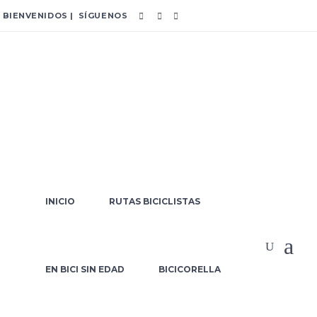
BIENVENIDOS | SÍGUENOS
INICIO
RUTAS BICICLISTAS
Arguedas-Tudela po
Ebro
EN BICI SIN EDAD
BICICORELLA
Home
/
Arguedas-Tudela por el Corredor Verde del Ebro