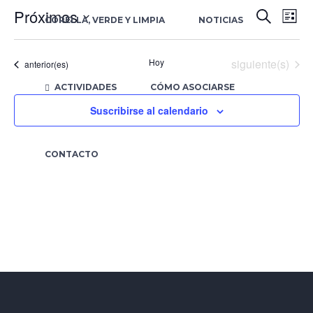
Próximos
Nav
N
Buscar
CORELLA, VERDE Y LIMPIA
NOTICIAS
Lista
Selecciona
d
la
de
Eventos
Hoy
siguiente(s)
Eventos
anterior(es)
fecha.
vi
ACTIVIDADES
CÓMO ASOCIARSE
bús
d
Suscribirse al calendario
E
y
CONTACTO
vist
de
Eve