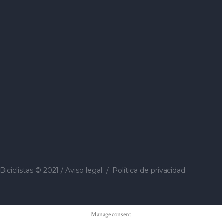
Biciclistas © 2021 /
Aviso legal
/
Política de privacidad
Manage consent