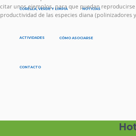
citar unos ejemplos, para que puedan reproducirse e
CORELLA, VERDE Y LIMPIA
NOTICIAS
productividad de las especies diana (polinizadores y
ACTIVIDADES
CÓMO ASOCIARSE
CONTACTO
Hot