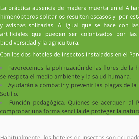
La práctica ausencia de madera muerta en el Alham
himenópteros solitarios resulten escasos y, por est
y avispas solitarias. Al igual que se hace con l
artificiales que pueden ser colonizados por las 
biodiversidad y la agricultura.
Con los dos hoteles de insectos instalados en el Pa
Favorecemos la polinización de las flores de la
se respeta el medio ambiente y la salud humana.
Ayudarán a combatir y prevenir las plagas de la 
Sotillo.
Función pedagógica. Quienes se acerquen al 
comprobar una forma sencilla de proteger la natur
Habitualmente, los hoteles de insectos son ocupados 