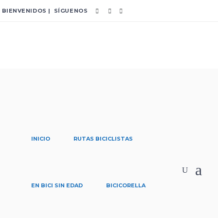
BIENVENIDOS | SÍGUENOS
INICIO
RUTAS BICICLISTAS
explora Tag
Home
/
Posts tagged "explora"
EN BICI SIN EDAD
BICICORELLA