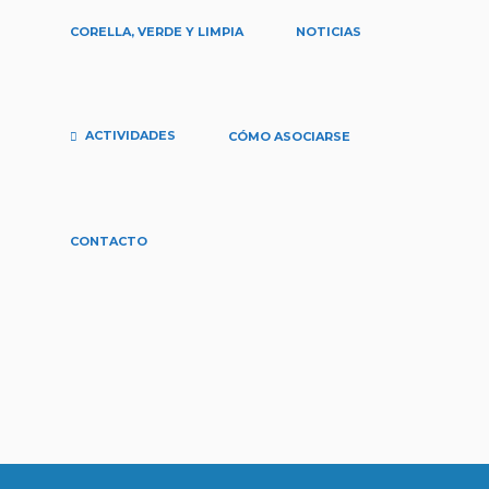
CORELLA, VERDE Y LIMPIA
NOTICIAS
ACTIVIDADES
CÓMO ASOCIARSE
junio 26, 2020
La Ruta del Alhama en la Red
CONTACTO
Explora Navarra
by
bicibici2020