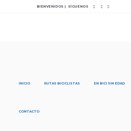
BIENVENIDOS | SÍGUENOS
INICIO
RUTAS BICICLISTAS
EN BICI SIN EDAD
neveras Tag
CONTACTO
Home
/
Posts tagged "neveras"