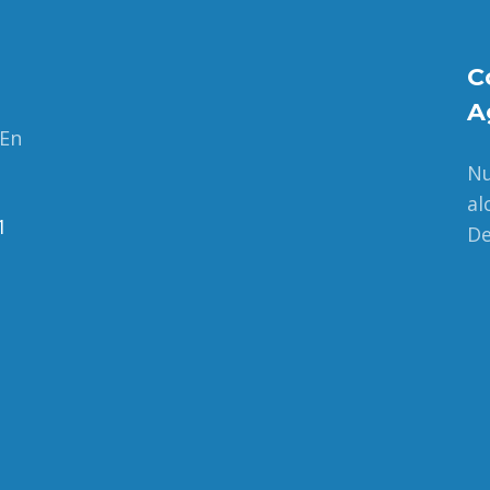
C
A
 En
Nu
al
1
De