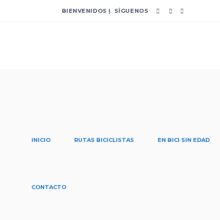
BIENVENIDOS | SÍGUENOS
INICIO
RUTAS BICICLISTAS
EN BICI SIN EDAD
RecicletaRibera Ta
CONTACTO
Home
/
Posts tagged "RecicletaRibera"