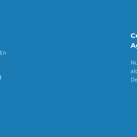
C
A
 En
Nu
al
1
De