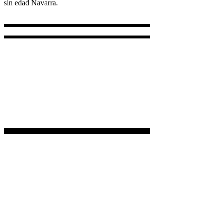
sin edad Navarra.
+34 687 856 732
+34 647 92 21 31
Lun - Vie 10.00 - 18.00