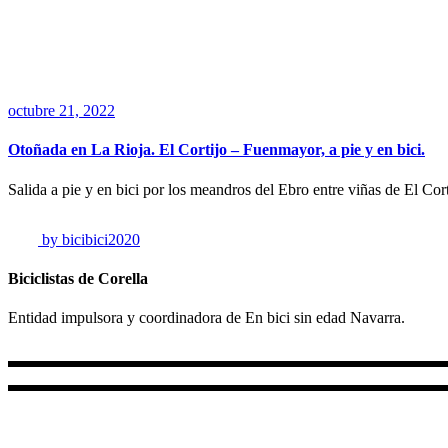
Home
/
Posts
tagged "viñas"
octubre 21, 2022
Otoñada en La Rioja. El Cortijo – Fuenmayor, a pie y en bici.
Salida a pie y en bici por los meandros del Ebro entre viñas de El Co
by
bicibici2020
Biciclistas de Corella
Entidad impulsora y coordinadora de En bici sin edad Navarra.
+34 687 856 732
+34 647 92 21 31
Lun - Vie 10.00 - 18.00