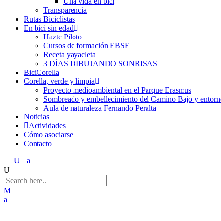
Una vida en bici
Transparencia
Rutas Biciclistas
En bici sin edad
Hazte Piloto
Cursos de formación EBSE
Receta yayacleta
3 DÍAS DIBUJANDO SONRISAS
BiciCorella
Corella, verde y limpia
Proyecto medioambiental en el Parque Erasmus
Sombreado y embellecimiento del Camino Bajo y entorno
Aula de naturaleza Fernando Peralta
Noticias
Actividades
Cómo asociarse
Contacto