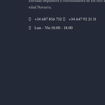
Entidad impulsora y coordinadora de En bici 
edad Navarra.
+34 687 856 732
+34 647 92 21 31
Lun - Vie 10.00 - 18.00