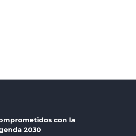
io 12, 2021
ula de naturaleza Fernando
eralta
by
bicibici2020
omprometidos con la
genda 2030