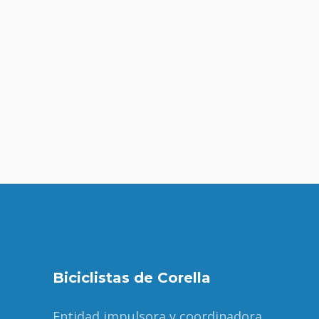
mayo 25, 2022
VI Fin de semana
medioambiental Biciclista
by
bicibici2020
Biciclistas de Corella
Entidad impulsora y coordinadora