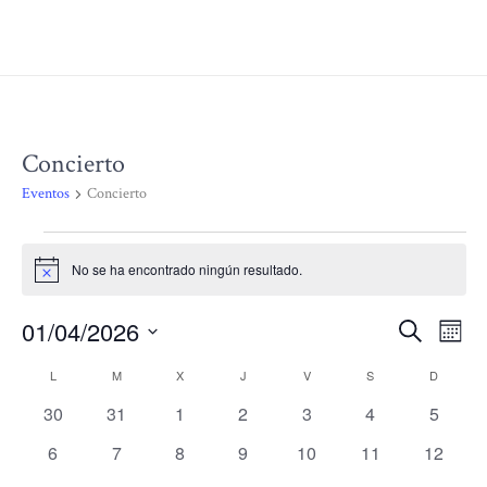
Concierto
Eventos
Concierto
Eventos
No se ha encontrado ningún resultado.
Aviso
01/04/2026
Nav
N
Buscar
Mes
Selecciona
d
L
LUNES
M
MARTES
X
MIÉRCOLES
J
JUEVES
V
VIERNES
S
SÁBADO
D
DOMIN
Calendario
la
de
0
0
0
0
0
0
0
30
31
1
2
3
4
5
fecha.
vi
eventos
eventos
eventos
eventos
eventos
eventos
evento
de
0
0
0
0
0
0
0
6
7
8
9
10
11
12
bús
d
eventos
eventos
eventos
eventos
eventos
eventos
eventos