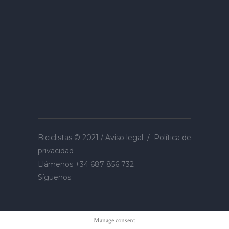
Biciclistas © 2021 /
Aviso legal
/
Política de
privacidad
Llámenos
+34 687 856 732
Síguenos
Manage consent