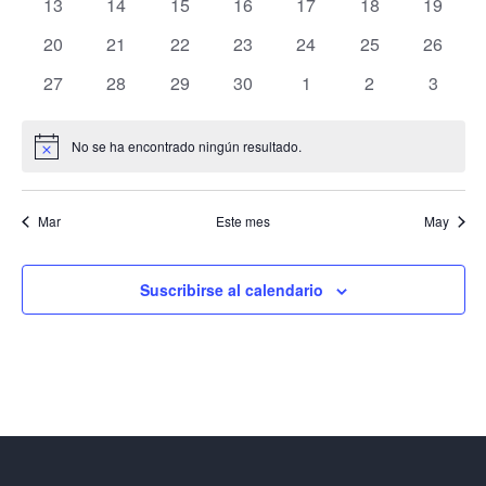
0
0
0
0
0
0
0
13
14
15
16
17
18
19
Eventos
eventos
eventos
eventos
eventos
eventos
eventos
eventos
E
y
0
0
0
0
0
0
0
20
21
22
23
24
25
26
eventos
eventos
eventos
eventos
eventos
eventos
eventos
0
0
0
0
0
0
0
27
28
29
30
1
2
3
vist
eventos
eventos
eventos
eventos
eventos
eventos
evento
No se ha encontrado ningún resultado.
Aviso
de
Mar
Este mes
May
Eve
Suscribirse al calendario