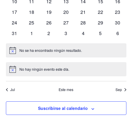
0
0
0
0
0
0
0
10
11
12
13
14
15
16
Eventos
eventos
eventos
eventos
eventos
eventos
eventos
eventos
E
y
0
0
0
0
0
0
0
17
18
19
20
21
22
23
eventos
eventos
eventos
eventos
eventos
eventos
eventos
0
0
0
0
0
0
0
24
25
26
27
28
29
30
vist
eventos
eventos
eventos
eventos
eventos
eventos
eventos
0
0
0
0
0
0
0
31
1
2
3
4
5
6
eventos
eventos
eventos
eventos
eventos
eventos
evento
de
No se ha encontrado ningún resultado.
Aviso
Eve
No hay ningún evento este día.
Aviso
Jul
Este mes
Sep
Suscribirse al calendario