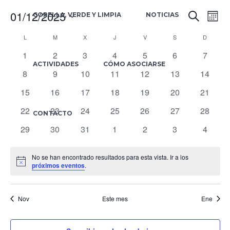
01/12/2025
Nav
N
Buscar
CORELLA, VERDE Y LIMPIA
NOTICIAS
Mes
Selecciona
d
L
LUNES
M
MARTES
X
MIÉRCOLES
J
JUEVES
V
VIERNES
S
SÁBADO
D
DOMIN
Calendario
la
de
0
0
0
0
0
0
0
1
2
3
4
5
6
7
fecha.
vi
ACTIVIDADES
CÓMO ASOCIARSE
eventos
eventos
eventos
eventos
eventos
eventos
evento
de
0
0
0
0
0
0
0
8
9
10
11
12
13
14
bús
d
eventos
eventos
eventos
eventos
eventos
eventos
eventos
0
0
0
0
0
0
0
15
16
17
18
19
20
21
Eventos
eventos
eventos
eventos
eventos
eventos
eventos
eventos
E
y
0
0
0
0
0
0
0
22
23
24
25
26
27
28
CONTACTO
eventos
eventos
eventos
eventos
eventos
eventos
eventos
0
0
0
0
0
0
0
29
30
31
1
2
3
4
vist
eventos
eventos
eventos
eventos
eventos
eventos
evento
No se han encontrado resultados para esta vista. Ir a los
Aviso
próximos eventos
.
de
Nov
Este mes
Eve
Ene