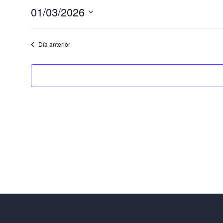
en
01/03/2026
Selecciona
1
la
Día anterior
fecha.
marzo
2026