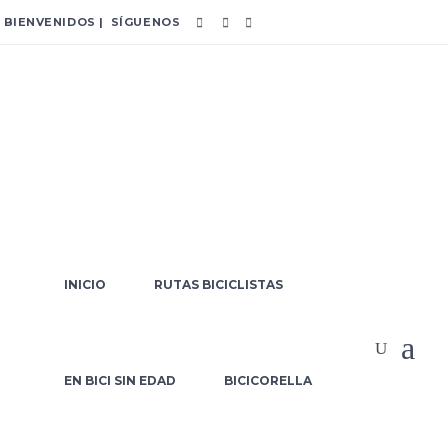
BIENVENIDOS | SÍGUENOS
INICIO
RUTAS BICICLISTAS
Prueba portfolio
EN BICI SIN EDAD
BICICORELLA
Home
/
Prueba portfolio