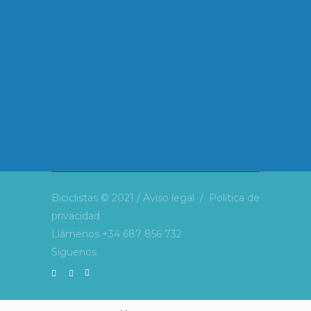
Biciclistas © 2021 /
Aviso legal
/
Política de
privacidad
Llámenos
+34 687 856 732
Síguenos