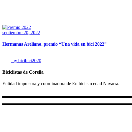
Tag
Home
/
Posts
tagged
"SEM2022"
septiembre 20, 2022
Hermanas Arellano, premio “Una vida en bici 2022”
by
bicibici2020
Biciclistas de Corella
Entidad impulsora y coordinadora de En bici sin edad Navarra.
+34 687 856 732
+34 647 92 21 31
Lun - Vie 10.00 - 18.00