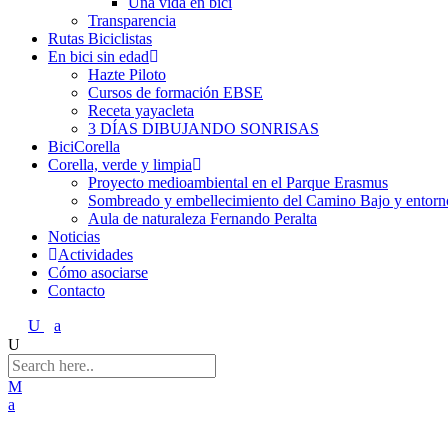
Una vida en bici
Transparencia
Rutas Biciclistas
En bici sin edad
Hazte Piloto
Cursos de formación EBSE
Receta yayacleta
3 DÍAS DIBUJANDO SONRISAS
BiciCorella
Corella, verde y limpia
Proyecto medioambiental en el Parque Erasmus
Sombreado y embellecimiento del Camino Bajo y entorno
Aula de naturaleza Fernando Peralta
Noticias
Actividades
Cómo asociarse
Contacto