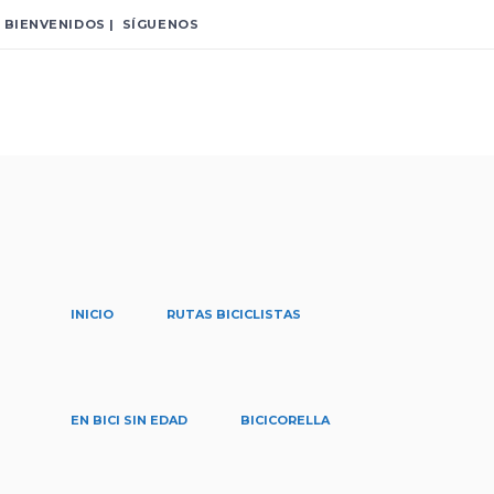
BIENVENIDOS | SÍGUENOS
INICIO
RUTAS BICICLISTAS
#Yayacleta Tag
Home
/
Posts tagged "#Yayacleta"
EN BICI SIN EDAD
BICICORELLA