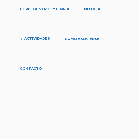
CORELLA, VERDE Y LIMPIA
NOTICIAS
ACTIVIDADES
CÓMO ASOCIARSE
agosto 3, 2026
Excursión Acedo-Estella
CONTACTO
El primer fin de semana de septiembre
preparamos una salida muy especial en
la que se acompañará a las yayacletas
en su recorrido dese Acedo a Estella
por la Vía Verde del Vasco-Navarro. El
31 de diciembre de 1967 el “trenico”,