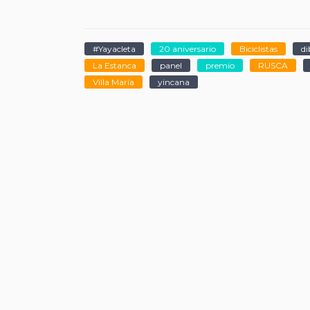
#Yayacleta
20 aniversario
Biciclistas
di
La Estanca
panel
premio
RUSCA
Villa María
yincana