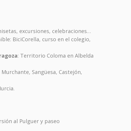
misetas, excursiones, celebraciones…
le: BiciCorella, curso en el colegio,
aragoza
: Territorio Coloma en Albelda
, Murchante, Sangüesa, Castejón,
urcia.
sión al Pulguer y paseo