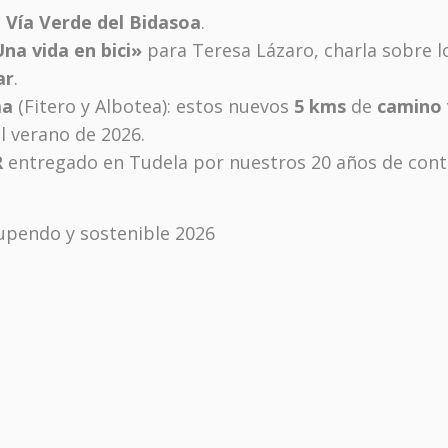
a
Vía Verde del Bidasoa
.
na vida en bici»
para Teresa Lázaro, charla sobre l
ar
.
ma
(Fitero y Albotea): estos nuevos
5 kms
de
camino 
l verano de 2026.
R
entregado en Tudela por nuestros 20 años de contr
upendo y sostenible 2026