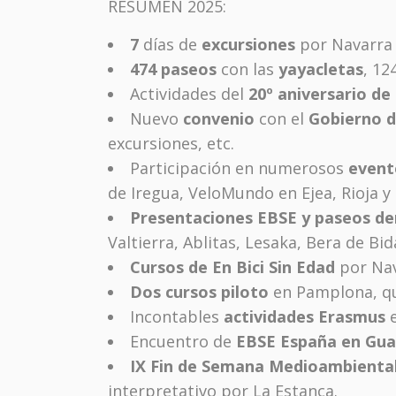
RESUMEN 2025:
7
días de
excursiones
por Navarra y
474 paseos
con las
yayacletas
, 12
Actividades del
20º aniversario de 
Nuevo
convenio
con el
Gobierno 
excursiones, etc.
Participación en numerosos
event
de Iregua, VeloMundo en Ejea, Rioja y
Presentaciones EBSE y paseos d
Valtierra, Ablitas, Lesaka, Bera de Bi
Cursos de En Bici Sin Edad
por Nava
Dos cursos piloto
en Pamplona, qu
Incontables
actividades Erasmus
e
Encuentro de
EBSE España en Gua
IX Fin de Semana Medioambienta
interpretativo por La Estanca.