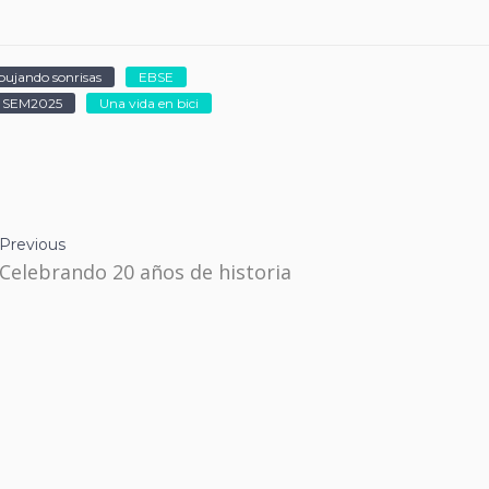
bujando sonrisas
EBSE
SEM2025
Una vida en bici
Previous
Celebrando 20 años de historia