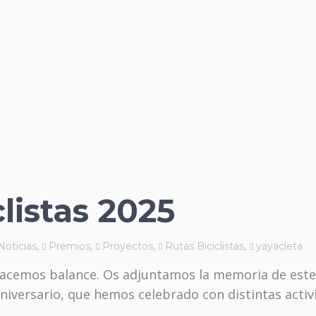
listas 2025
Noticias
,
Premios
,
Proyectos
,
Rutas Biciclistas
,
yayacleta
 hacemos balance. Os adjuntamos la memoria de este
niversario, que hemos celebrado con distintas activ