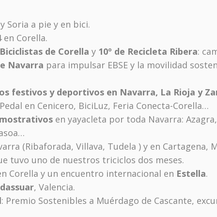
 Soria a pie y en bici.
4 en Corella.
Biciclistas de Corella
y
10º de Recicleta Ribera
: ca
de Navarra
para impulsar EBSE y la movilidad sostenib
os festivos y deportivos en Navarra, La Rioja y Z
 Pedal en Cenicero, BiciLuz, Feria Conecta-Corella…
emostrativos
en yayacleta por toda Navarra: Azagra
dasoa…
rra (Ribaforada, Villava, Tudela ) y en Cartagena, M
e tuvo uno de nuestros triciclos dos meses.
n Corella y un encuentro internacional en
Estella
.
dassuar
, Valencia.
l
: Premio Sostenibles a Muérdago de Cascante, excur