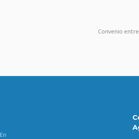
Convenio entre
C
A
 En